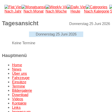
Nach Jahr
Nach Monat
Nach Woche
Heute
Nach Kategorie
S
Tagesansicht
Donnerstag 25 Juni 2026
Donnerstag 25 Juni 2026
Keine Termine
Hauptmenü
Home
News
Über uns
Fahrzeuge
Einsätze
Termine
Bildergalerie
Download
Videos
Kontakte
Links
Impressum